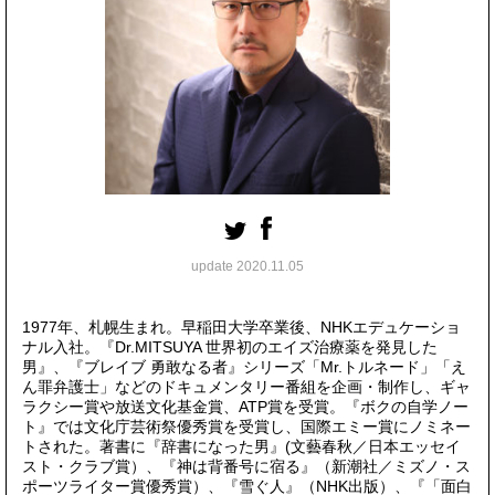
update 2020.11.05
1977年、札幌生まれ。早稲田大学卒業後、NHKエデュケーショ
ナル入社。『Dr.MITSUYA 世界初のエイズ治療薬を発見した
男』、『ブレイブ 勇敢なる者』シリーズ「Mr.トルネード」「え
ん罪弁護士」などのドキュメンタリー番組を企画・制作し、ギャ
ラクシー賞や放送文化基金賞、ATP賞を受賞。『ボクの自学ノー
ト』では文化庁芸術祭優秀賞を受賞し、国際エミー賞にノミネー
トされた。著書に『辞書になった男』(文藝春秋／日本エッセイ
スト・クラブ賞）、『神は背番号に宿る』（新潮社／ミズノ・ス
ポーツライター賞優秀賞）、『雪ぐ人』（NHK出版）、『「面白