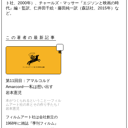
ト社、2000年）、チャールズ・マッサー『エジソンと映画の時
代』編・監訳、仁井田千絵・藤田純一訳（森話社、2015年）な
ど。
この著者の最新記事
連載
第11回目：アマルコルド
Amarcord──私は想い出す
岩本憲児
本がつくられるということ−−フィル
ムアート社の本とその作り手たち
/
岩本憲児
フィルムアート社は会社創立の
1968年に雑誌『季刊フィルム』