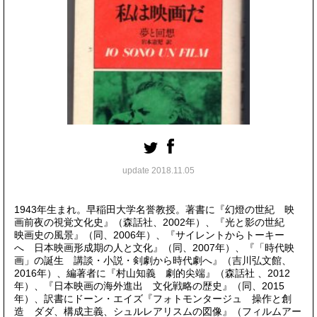
update 2018.11.05
1943年生まれ。早稲田大学名誉教授。著書に『幻燈の世紀 映
画前夜の視覚文化史』（森話社、
2002
年）、『光と影の世紀
映画史の風景』（同、2006年）、『サイレントからトーキー
へ 日本映画形成期の人と文化』（同、2007年）、『「時代映
画」の誕生 講談・小説・剣劇から時代劇へ』（吉川弘文館、
2016年）、編著者に『村山知義 劇的尖端』（森話社 、2012
年）、『日本映画の海外進出 文化戦略の歴史』（同、2015
年）、訳書にドーン・エイズ『フォトモンタージュ 操作と創
造 ダダ、構成主義、シュルレアリスムの図像』（フィルムアー