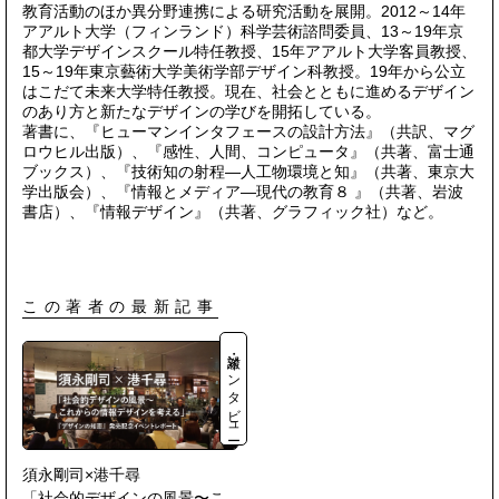
教育活動のほか異分野連携による研究活動を展開。2012～14年
アアルト大学（フィンランド）科学芸術諮問委員、13～19年京
都大学デザインスクール特任教授、15年アアルト大学客員教授、
15～19年東京藝術大学美術学部デザイン科教授。19年から公立
はこだて未来大学特任教授。現在、社会とともに進めるデザイン
のあり方と新たなデザインの学びを開拓している。
著書に、『ヒューマンインタフェースの設計方法』（共訳、マグ
ロウヒル出版）、『感性、人間、コンピュータ』（共著、富士通
ブックス）、『技術知の射程―人工物環境と知』（共著、東京大
学出版会）、『情報とメディア―現代の教育８ 』（共著、岩波
書店）、『情報デザイン』（共著、グラフィック社）など。
この著者の最新記事
対談・インタビュー
須永剛司×港千尋
「社会的デザインの風景〜こ