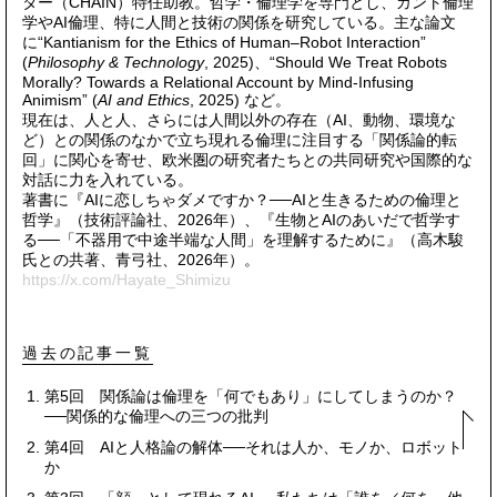
ター（CHAIN）特任助教。哲学・倫理学を専門とし、カント倫理
学や
AI
倫理、特に人間と技術の関係を研究している。主な論文
に
“Kantianism for the Ethics of Human–Robot Interaction”
(
Philosophy & Technology
, 2025)
、
“Should We Treat Robots
Morally? Towards a Relational Account by Mind-Infusing
Animism” (
AI and Ethics
, 2025)
など。
現在は、人と人、さらには人間以外の存在（
AI
、動物、環境な
ど）との関係のなかで立ち現れる倫理に注目する「関係論的転
回」に関心を寄せ、欧米圏の研究者たちとの共同研究や国際的な
対話に力を入れている。
著書に『
AI
に恋しちゃダメですか？──
AI
と生きるための倫理と
哲学』（技術評論社、2026年）、『生物と
AI
のあいだで哲学す
る
──
「不器用で中途半端な人間」を理解するために』（高木駿
氏との共著、青弓社、2026年）。
https://x.com/Hayate_Shimizu
過去の記事一覧
第5回 関係論は倫理を「何でもあり」にしてしまうのか？
──関係的な倫理への三つの批判
第4回 AIと人格論の解体──それは人か、モノか、ロボット
か