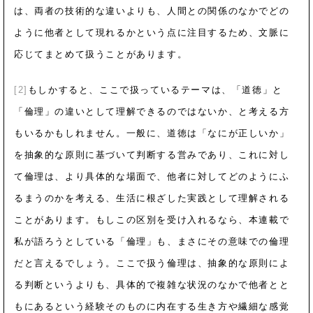
は、両者の技術的な違いよりも、人間との関係のなかでどの
ように他者として現れるかという点に注目するため、文脈に
応じてまとめて扱うことがあります。
[2]
もしかすると、ここで扱っているテーマは、「道徳」と
「倫理」の違いとして理解できるのではないか、と考える方
もいるかもしれません。一般に、道徳は「なにが正しいか」
を抽象的な原則に基づいて判断する営みであり、これに対し
て倫理は、より具体的な場面で、他者に対してどのようにふ
るまうのかを考える、生活に根ざした実践として理解される
ことがあります。もしこの区別を受け入れるなら、本連載で
私が語ろうとしている「倫理」も、まさにその意味での倫理
だと言えるでしょう。ここで扱う倫理は、抽象的な原則によ
る判断というよりも、具体的で複雑な状況のなかで他者とと
もにあるという経験そのものに内在する生き方や繊細な感覚