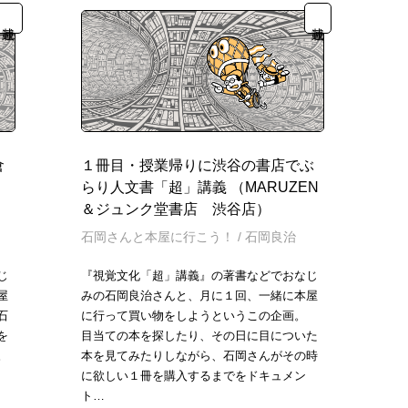
連載
連載
倉
１冊目・授業帰りに渋谷の書店でぶ
」
らり人文書「超」講義 （MARUZEN
＆ジュンク堂書店 渋谷店）
石岡さんと本屋に行こう！
/
石岡良治
じ
『視覚文化「超」講義』の著書などでおなじ
屋
みの石岡良治さんと、月に１回、一緒に本屋
石
に行って買い物をしようというこの企画。
を
目当ての本を探したり、その日に目についた
。
本を見てみたりしながら、石岡さんがその時
に欲しい１冊を購入するまでをドキュメン
ト…