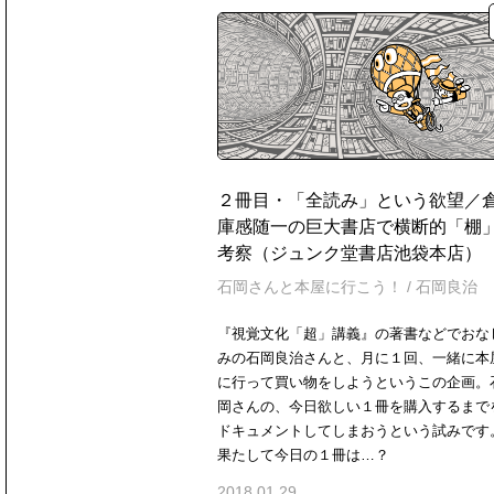
２冊目・「全読み」という欲望／
庫感随一の巨大書店で横断的「棚
考察（ジュンク堂書店池袋本店）
石岡さんと本屋に行こう！
/
石岡良治
『視覚文化「超」講義』の著書などでおな
みの石岡良治さんと、月に１回、一緒に本
に行って買い物をしようというこの企画。
岡さんの、今日欲しい１冊を購入するまで
ドキュメントしてしまおうという試みです
果たして今日の１冊は…？
2018.01.29