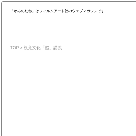
「かみのたね」はフィルムアート社のウェブマガジンです
TOP
>
視覚文化「超」講義